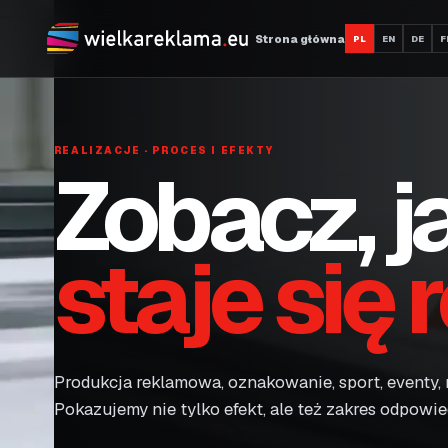
Strona główna
PL
EN
DE
F
REALIZACJE · PROCES I EFEKTY
Zobacz, j
staje się 
Produkcja reklamowa, oznakowanie, sport, eventy, re
Pokazujemy nie tylko efekt, ale też zakres odpowie