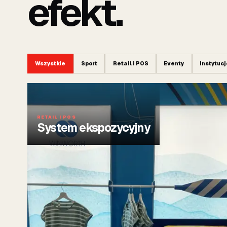
efekt.
Wszystkie
Sport
Retail i POS
Eventy
Instytuc
RETAIL I POS
System ekspozycyjny