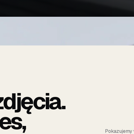
djęcia.
es,
Pokazujemy 