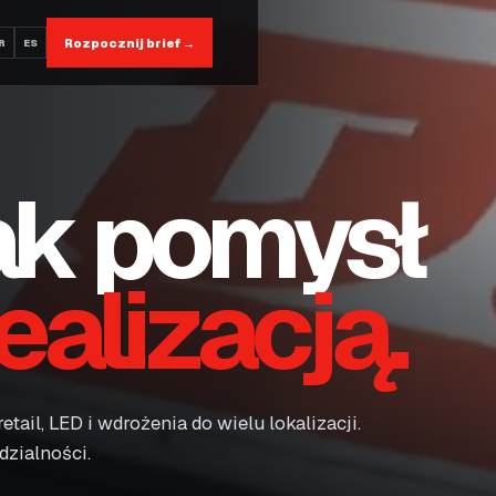
Rozpocznij brief
→
R
ES
ak pomysł
realizacją.
tail, LED i wdrożenia do wielu lokalizacji.
dzialności.